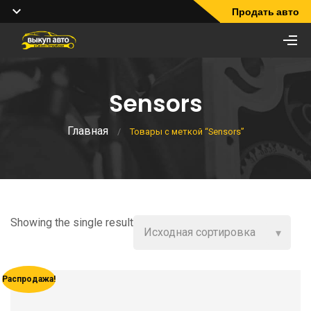
Продать авто
Sensors
Главная
/
Товары с меткой “Sensors”
Showing the single result
Распродажа!