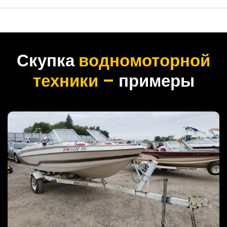
Скупка
водномоторной
техники –
примеры
GLAS BOAT W/TRL 1999 год