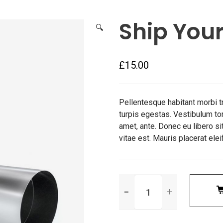
Ship Your
🔍
£
15.00
Pellentesque habitant morbi 
turpis egestas. Vestibulum tort
amet, ante. Donec eu libero s
vitae est. Mauris placerat elei
Количество
Ship
Your
Idea