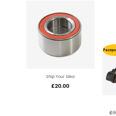
Распро
Ship Your Idea
£
20.00
£
1