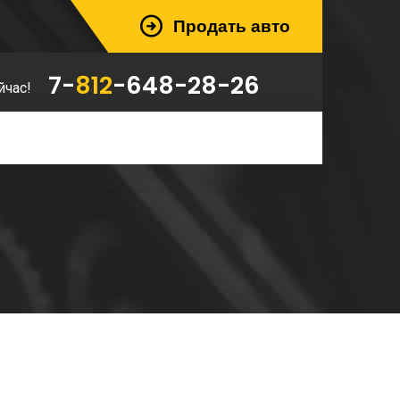
Продать авто
7-
812
-648-28-26
йчас!