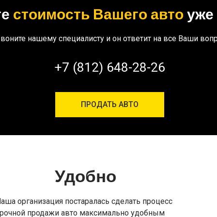
те
стоимость Вашего авто
уже 
воните нашему специалисту и он ответит на все Ваши воп
+7 (812) 648-28-26
ПРОДАТЬ АВТО
Удобно
аша организация постаралась сделать процесс
рочной продажи авто максимально удобным