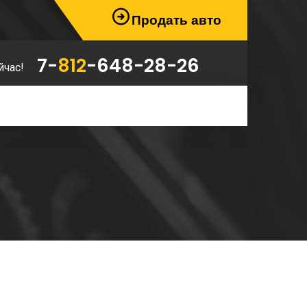
Продать авто
7-
812
-648-28-26
йчас!