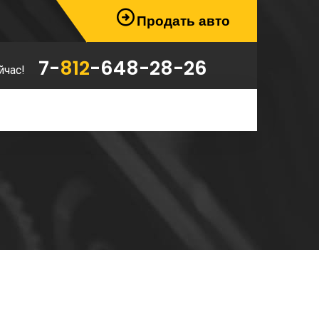
Продать авто
7-
812
-648-28-26
йчас!