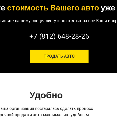
те
стоимость Вашего авто
уже 
воните нашему специалисту и он ответит на все Ваши воп
+7 (812) 648-28-26
ПРОДАТЬ АВТО
Удобно
аша организация постаралась сделать процесс
рочной продажи авто максимально удобным