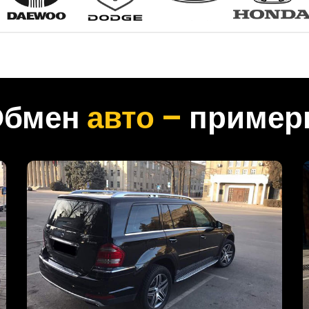
Обмен
авто –
пример
KIA SORENTO, 2014
год
Автомобиль был выкуплен за 750000 руб